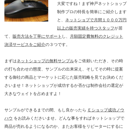
大変ですね！まず神戸ネットショップ
制作プロの特長を簡単にご紹介します
と、
ネットショプで月間１０００万円
以上の販売実績を持つスタッフ
が居
て、
販売方法を丁寧にサポート
し、
月額固定費無料のクレジット
決済サービスをご紹介
の３つです。
まずは
ネットショップの無料サンプル
をご依頼いただき、その時
の打ち合わせの態度、サンプルの出来栄え、そしてその時に提案
する御社の商品とマーケットに応じた販売戦略を見てお決めくだ
さいませ！
ネットショップが成功するか否かは制作会社の選定が
大きなウェイトを占めますよ！
サンプルができるまでの間、もし良かったら
Ｅショップ成功ノウ
ハウ
をお読みくださいませ。どんな事をすればネットショップで
商品が売れるようになるのか、またお客様をリピーターにするに